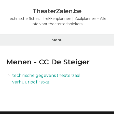
Ga
naar
TheaterZalen.be
de
Technische fiches | Trekkenplannen | Zaalplannen – Alle
inhoud
info voor theatertechniekers
Menu
Menen - CC De Steiger
technische gegevens theaterzaal
verhuur.pdf
(185KB)