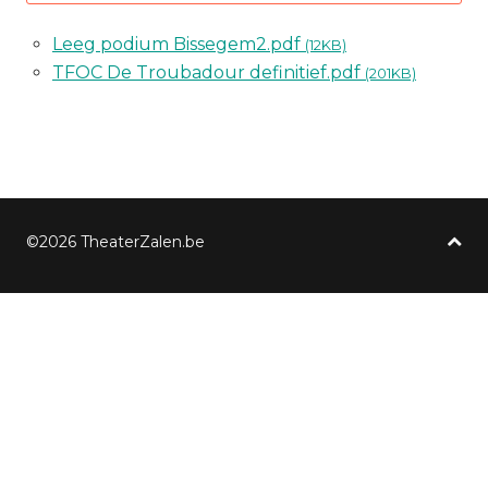
Leeg podium Bissegem2.pdf
(12KB)
TFOC De Troubadour definitief.pdf
(201KB)
©2026 TheaterZalen.be