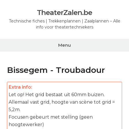
Ga
naar
TheaterZalen.be
de
Technische fiches | Trekkenplannen | Zaalplannen – Alle
inhoud
info voor theatertechniekers
Menu
Bissegem - Troubadour
Extra info:
Let op! Het grid bestaat uit 60mm buizen.
Allemaal vast grid, hoogte van scène tot grid =
5,2m.
Focusen gebeurt met stelling (geen
hoogtewerker)